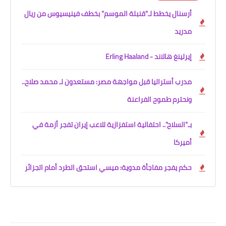
أرسنال يخطط لـ"قنبلة الموسم" بخطف فينيسيوس من ريال
مدريد
إيرلينغ هالاند - Erling Haaland
مدرب أستراليا قبل مواجهة مصر: مستعدون لـ محمد صلاح..
ونحترم طموح الفراعنة
بـ"السلاح".. احتفالية استفزازية للاعب إيران تفجر أزمة في
أميركا
حكم يفجر مفاجأة مدوية: ميسي استحق الطرد أمام الجزائر