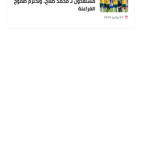
مستعدون لـ محمد صلاح.. ونحترم طموح
الفراعنة
03 يوليو 2026