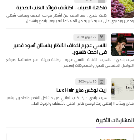
فاكهة الصيف .. اكتشف فوائد العنب الصحية
هيت بلادي : يعد العنب من أشهر فواكه الصيف ومذاقه شهي
ومميز ويحتوي على نسبة كبيرة من الماء كما أنه يتوفر بأنواع وأشكال …
22 فبراير 2020
نانسي عجرم تخطف الأنظار بفستان أسود قصير
في احدث ظهور..
هيت بلادي : ظهرت الفنانة نانسي عجرم بإطلالة جريئة عبر صفحتها بموقع
التواصل الاجتماعي للصور والفيديوهات إنستجر…
30 مايو 2024
زيت لوكس هاير Lux Hair
هيت بلادي : إذا كنتِ تعاني من مشاكل الشعر وتحلمين بشعر
فـاتن وجذّاب !! إقتني زيت لوكس هاير الغني بالأعشاب والزيوت الط…
المشاركات الأخيرة