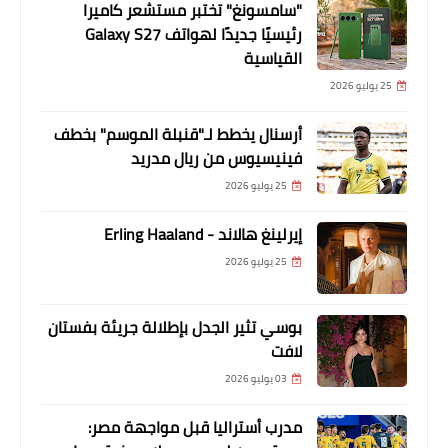
"سامسونغ" تختبر مستشعر كاميرا
رئيسيًا جديدًا لهواتف Galaxy S27
القياسية
25 يوليو 2026
أرسنال يخطط لـ"قنبلة الموسم" بخطف
فينيسيوس من ريال مدريد
25 يوليو 2026
إيرلينغ هالاند - Erling Haaland
25 يوليو 2026
بوسي تثير الجدل بإطلالة جريئة بفستان
لافت
03 يوليو 2026
مدرب أستراليا قبل مواجهة مصر: