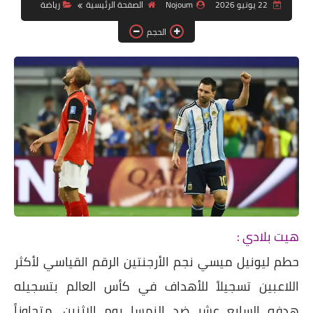
دين ودنيا
22 يونيو 2026
Nojoum
الصفحة الرئيسية
رياضة
الحجم
صور
فيديوهات
رياضة
تكنولوجيا
هيت بلادي :
حطم ليونيل ميسي نجم الأرجنتين الرقم القياسي لأكثر
اللاعبين تسجيلاً للأهداف في كأس العالم بتسجيله
هدفه السابع عشر ضد النمسا يوم الاثنين، متجاوزاً