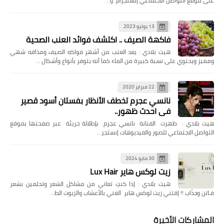
على موقع التواصل الاجتماعي إنستجرام. و…
13 يوليو 2023
فاكهة الصيف .. اكتشف فوائد العنب الصحية
هيت بلادي : يعد العنب من أشهر فواكه الصيف ومذاقه شهي
ومميز ويحتوي على نسبة كبيرة من الماء كما أنه يتوفر بأنواع وأشكال …
22 فبراير 2020
نانسي عجرم تخطف الأنظار بفستان أسود قصير
في احدث ظهور..
هيت بلادي : ظهرت الفنانة نانسي عجرم بإطلالة جريئة عبر صفحتها بموقع
التواصل الاجتماعي للصور والفيديوهات إنستجر…
30 مايو 2024
زيت لوكس هاير Lux Hair
هيت بلادي : إذا كنتِ تعاني من مشاكل الشعر وتحلمين بشعر
فـاتن وجذّاب !! إقتني زيت لوكس هاير الغني بالأعشاب والزيوت الط…
المشاركات الأخيرة