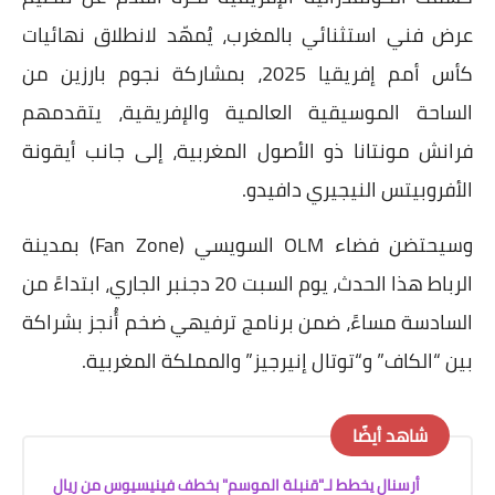
عرض فني استثنائي بالمغرب، يُمهّد لانطلاق نهائيات
كأس أمم إفريقيا 2025، بمشاركة نجوم بارزين من
الساحة الموسيقية العالمية والإفريقية، يتقدمهم
فرانش مونتانا ذو الأصول المغربية، إلى جانب أيقونة
الأفروبيتس النيجيري دافيدو.
وسيحتضن فضاء OLM السويسي (Fan Zone) بمدينة
الرباط هذا الحدث، يوم السبت 20 دجنبر الجاري، ابتداءً من
السادسة مساءً، ضمن برنامج ترفيهي ضخم أُنجز بشراكة
بين “الكاف” و“توتال إنيرجيز” والمملكة المغربية.
شاهد أيضًا
أرسنال يخطط لـ"قنبلة الموسم" بخطف فينيسيوس من ريال