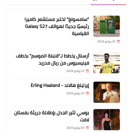
"سامسونغ" تختبر مستشعر كاميرا
رئيسيًا جديدًا لهواتف Galaxy S27
القياسية
25 يوليو 2026
أرسنال يخطط لـ"قنبلة الموسم" بخطف
فينيسيوس من ريال مدريد
25 يوليو 2026
إيرلينغ هالاند - Erling Haaland
25 يوليو 2026
بوسي تثير الجدل بإطلالة جريئة بفستان
لافت
03 يوليو 2026