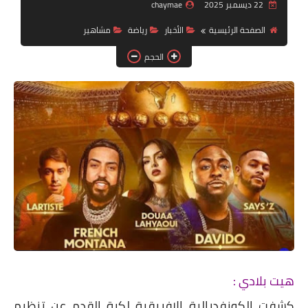
دين ودنيا
22 ديسمبر 2025
chaymae
الصفحة الرئيسية
الأخبار
رياضة
مشاهير
صور
الحجم
فيديوهات
رياضة
تكنولوجيا
هيت بلادي :
كشفت الكونفدرالية الإفريقية لكرة القدم عن تنظيم