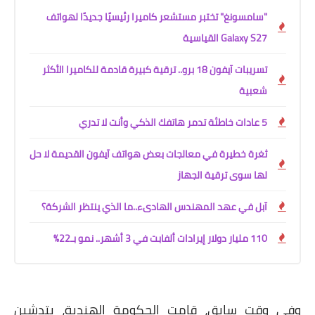
"سامسونغ" تختبر مستشعر كاميرا رئيسيًا جديدًا لهواتف
Galaxy S27 القياسية
تسريبات آيفون 18 برو.. ترقية كبيرة قادمة للكاميرا الأكثر
شعبية
5 عادات خاطئة تدمر هاتفك الذكي وأنت لا تدري
ثغرة خطيرة في معالجات بعض هواتف آيفون القديمة لا حل
لها سوى ترقية الجهاز
آبل في عهد المهندس الهادىء..ما الذي ينتظر الشركة؟
110 مليار دولار إيرادات ألفابت في 3 أشهر.. نمو بـ22%
وفي وقت سابق، قامت الحكومة الهندية، بتدشين