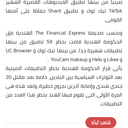
صينيا من بينها تطبيق الفيديوهات القصيرة الشهير
TikTok تيك توك و تطبيق Sharit حفاظا على أمنها
القومى.
وبحسب صحيفة The Financial Express الهندية فإن
الحكومة الهندية قامت بحظر 59 تطبيق من بينها
تطبيقات شهيرة جدا، من بينها تيك توك و UC Browser
و Likee و Helo و YouCam makeup .
يأتى قرار الحكومة الهندية بحظر التطبيقات الصينية
بعد التوترات السياسية بين البلدين، خاصة بعد مقتل 20
جندى هندى وإصابة آخرين بجروح خطيرة، وتعد هذه هى
المرة الأولى التى تقوم فيها الهند بحظر هذا العدد من
التطبيقات.
شاهد أيضًا