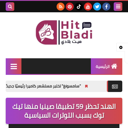
بحث هذه
المدونة
الإلكتروني
الرئيسية
الأخبار
"سامسونغ" تختبر مستشعر كاميرا رئيسيًا جديدًا لهواتف Galaxy S27 القياسية
مشاهير
الهند تحظر 59 تطبيقا صينيا منها تيك
صحتي
توك بسبب التوترات السياسية
منوعات