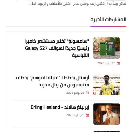
فـاتن وجذّاب !! إقتني زيت لوكس هاير الغني بالأعشاب والزيوت الط…
المشاركات الأخيرة
"سامسونغ" تختبر مستشعر كاميرا
رئيسيًا جديدًا لهواتف Galaxy S27
القياسية
25 يوليو 2026
أرسنال يخطط لـ"قنبلة الموسم" بخطف
فينيسيوس من ريال مدريد
25 يوليو 2026
إيرلينغ هالاند - Erling Haaland
25 يوليو 2026