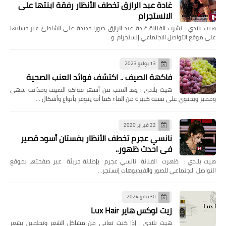
غادة عبد الرازق تخطف الأنظار رفقة ابنتها على
الانستجرام
هيت بلادي : نشرت الفنانة غادة عبد الرازق صورا جديدة على الشاطئ عبر حسابها
على موقع التواصل الاجتماعي إنستجرام. و…
13 يوليو 2023
فاكهة الصيف .. اكتشف فوائد العنب الصحية
هيت بلادي : يعد العنب من أشهر فواكه الصيف ومذاقه شهي
ومميز ويحتوي على نسبة كبيرة من الماء كما أنه يتوفر بأنواع وأشكال …
22 فبراير 2020
نانسي عجرم تخطف الأنظار بفستان أسود قصير
في احدث ظهور..
هيت بلادي : ظهرت الفنانة نانسي عجرم بإطلالة جريئة عبر صفحتها بموقع
التواصل الاجتماعي للصور والفيديوهات إنستجر…
30 مايو 2024
زيت لوكس هاير Lux Hair
هيت بلادي : إذا كنتِ تعاني من مشاكل الشعر وتحلمين بشعر