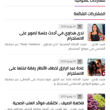
مشاركات عشوائية
المشاركات الشائعة
25 يونيو 2020
ندى هداوي في أحدث جلسة تصوير على
الانستجرام
هيت بلادي : نشرت الفنانة المغربية "ندى هداوي - Nada Haddaoui" عبر حسابها
الشخصي في موقع "انستجرام…
26 يونيو 2020
غادة عبد الرازق تخطف الأنظار رفقة ابنتها على
الانستجرام
هيت بلادي : نشرت الفنانة غادة عبد الرازق صورا جديدة على الشاطئ عبر حسابها
على موقع التواصل الاجتماعي إنستجرام. و…
13 يوليو 2023
فاكهة الصيف .. اكتشف فوائد العنب الصحية
هيت بلادي : يعد العنب من أشهر فواكه الصيف ومذاقه شهي