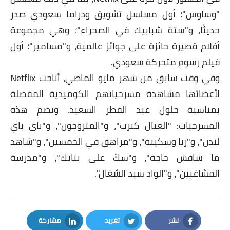
"وساوس"؛ أول مسلسل تشويق ودراما سعودي صدر
حديثًا، و"ستة شبابيك في الصحراء"؛ وهي مجموعة
أفلام قصيرة حائزة على جوائز عالمية، و"مسامير"؛ أول
فيلم رسوم متحركة سعودي.
وفي وقت سابق من شهر مايو الماضي، أتاحت Netflix
لأعضائها مشاهدة مسرحياتهم الكوميدية المفضلة
بمناسبة حلول عيد الفطر السعيد. وتضم هذه
المسرحيات: "العيال كبرت"، و"المتزوجون"، و"باي باي
لندن"، و"ريا وسكينة"، و"مراهق في الخمسين"، و"شاهد
ما شافش حاجة"، و"سكّ على بناتك"، و"مدرسة
المشاغبين"، و"الواد سيد الشغال".
نشر
تغريد
مشاركة