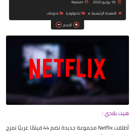
دين ودنيا
18 يونيو 2020
Nojoum
الصفحة الرئيسية
تكنولوجيا
منوعات
صور
الحجم
فيديوهات
رياضة
تكنولوجيا
هيت بلادي :
أطلقت Netflix مجموعة جديدة تضم 44 فيلمًا عربيًا تمزج