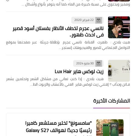
ومميز ويحتوي على نسبة كبيرة من الماء كما أنه يتوفر بأنواع وأشكال …
22 فبراير 2020
نانسي عجرم تخطف الأنظار بفستان أسود قصير
في احدث ظهور..
هيت بلادي : ظهرت الفنانة نانسي عجرم بإطلالة جريئة عبر صفحتها بموقع
التواصل الاجتماعي للصور والفيديوهات إنستجر…
30 مايو 2024
زيت لوكس هاير Lux Hair
هيت بلادي : إذا كنتِ تعاني من مشاكل الشعر وتحلمين بشعر
فـاتن وجذّاب !! إقتني زيت لوكس هاير الغني بالأعشاب والزيوت الط…
المشاركات الأخيرة
"سامسونغ" تختبر مستشعر كاميرا
رئيسيًا جديدًا لهواتف Galaxy S27