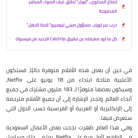
لصناع المحتوى.. "تويتر" تطلق غرف الصوت المباشر
المدفوعة
حرب عبر تويتر.. مسؤول صيني لبومبيو" قمة الجهل"
كل ما تود معرفته عن تطبيق CatchUp الجديد من فيسبوك
في حين أن بعض هذه الأفلام متوفرة حاليًا، فستكون
الأغلبية متاحة ابتداء من 18 يونيو على Netflix،
وسيكون بعضها متوفرًا لـ 183 مليون مشترك في جميع
أنحاء العالم. وتجدر الإشارة إلى أن جميع الأفلام مترجمة
إلى الإنكليزية أو العربية أو الفرنسية حسب الدول التي
ستعرض فيها.
وفي هذا العام، ظهرت نجحت بعض الأعمال السعودية
في الظهور لأول مرة على Netflix، بما في ذلك مسلسل