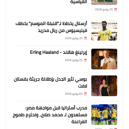
القياسية
25 يوليو 2026
أرسنال يخطط لـ"قنبلة الموسم" بخطف
فينيسيوس من ريال مدريد
25 يوليو 2026
إيرلينغ هالاند - Erling Haaland
25 يوليو 2026
بوسي تثير الجدل بإطلالة جريئة بفستان
لافت
03 يوليو 2026
مدرب أستراليا قبل مواجهة مصر:
مستعدون لـ محمد صلاح.. ونحترم طموح
الفراعنة