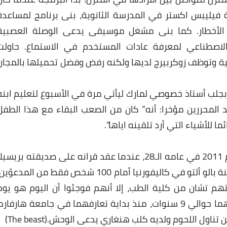
ة فيليبس اكستر في المدرسة الثانوية، بنى برنامج لمساعدة
الأخطار. كما بنى مشغل موسيقى يدعى الوصلة العصبية
تستخدم الذكاء الاصطناعي لمعرفة عادات المستخدم في الاستماع. حاولت
ية وتوظف زوكربيرج لديها ولكنه رفض وفضل تحميلها بالمجان
 بجلب أستاذ خصوصي لمارك ليأتي مرة في الأسبوع لتعليم ابنه
المحررين مؤخرا: أنه” كان من الصعب البقاء مع هذا الطفل
 للأشياء التي أرد تلقينه اياها”.
فاجئ مارك زوكربيرغ أصدقائه والمقربين منه عام 2011 في عامه الـ28، عندما عقد قرانه على صديقته بريسي
تشان، في حفل زفاف خاص وصغير في منزله بمدينة بالو ألتو في كاليفورنيا أمام 100 شخص فقط من المدعوّي
يقتهم تشان من كلية الطب، إلا أنهم فوجئوا أن اليوم هو يوم
زفافها لصديقها زوكربيرج، الذي استمرت صداقتهما حوالي 9 سنوات، منذ بداية تعارفهما في جامعة هارفارد