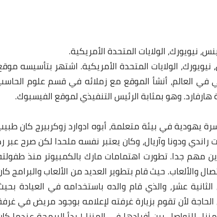
نيويورك، الولايات المتحدة الأمريكية. اشتهر بتأسيسه موقع
 في العالم، أنشأ الموقع مع زملائه في قسم علوم الحاسب
رفارد. وهو بمثابة الرئيس التنفيذي لموقع الفيسبوك.
سرة يهودية في بيئة متعلمة، أبوه ادوارد زوكربيرج كان طبيب
ت راندي ودونا وآريال، وكان يعتبر نفسه ملحدا لكن صرح عبر رد
دين مهم جدا. تطورت اهتمامات مارك بالكمبيوتر منذ طفولته
ل والألعاب. حيث قام بتطوير العديد من الألعاب والبرامج كان
لتواصل سماه “Zucknet” في سن الثانية عشر، والذي قام والده باستخدامه في العيادة بحي
لحاجة لأن تقوم بزيارة غرفته لإعلامه بوجود مريض في غرفة
منزل للتواصل بين أفرادها في المنزل! بدأ البرمجة عندما كان