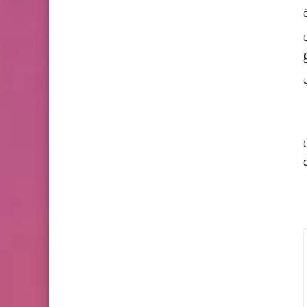
ة 12 مليون
ة