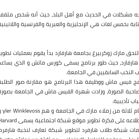
واجه مشكلات في الحديث مع أهل البلد، حيث أنه شخص مثقف
بة بخمس لغات هي الإنجليزية والعبرية والفرنسية واللاتينية
 التخرج من اكاديمية اكستر في العام 2002, التحق مارك زوكربيرغ بجامعة هارفارد بدأ يقوم بعمليات تطوي
هارفارد، حيث طور برنامج يسمى كورس ماتش و الذي يساعد
ب النخب السابقيين في الجامعة.
امج فيس ماش ووظيفة هذا البرنامج هو مقارنة صور الطلبة
 صاحبة الصورة، وزادت شهرة الفيس ماش في الجامعة بصورة
اب تأديبية.
بسبب الصيت الذي أذاعه برنامج ال Facemash, قام ثلاثة من زمل
Divya Narendra والتوام Cameron بالاتصال به واطلاعه على فكرة تطوير موقع شبكة اجتماعية يسم
م معلومات شبكة طلاب هارفرد لتطوير شبكة تعارف لنخبة هارفرد!