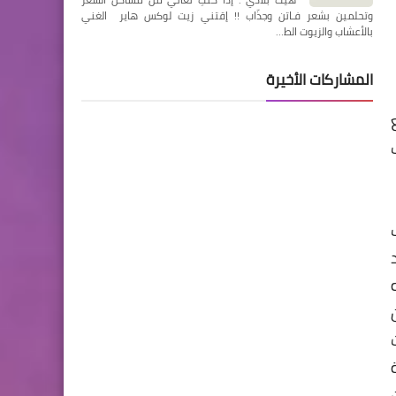
وتحلمين بشعر فـاتن وجذّاب !! إقتني زيت لوكس هاير الغني
بالأعشاب والزيوت الط…
المشاركات الأخيرة
ث