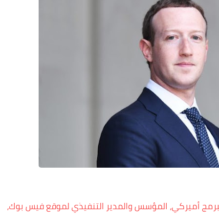
Mark Zuck)، رجل أعمال ومبرمج أميركي، المؤسس والمدير التنفيذي لموقع فيس بوك،