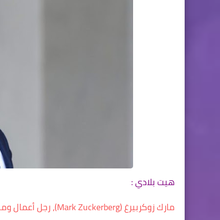
هيت بلادي :
مارك زوكربيرغ (erberg