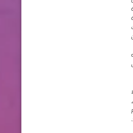
لا
ن،
.