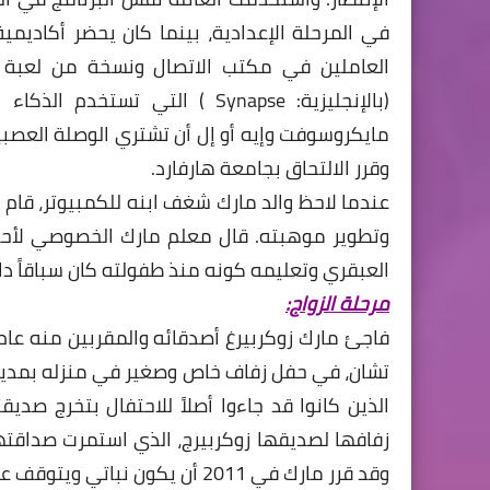
في المرحلة الإعدادية، بينما كان يحضر أكاديمي
العاملين في مكتب الاتصال ونسخة من لعبة 
(بالإنجليزية: Synapse ) التي 
مايكروسوفت وإيه أو إل أن تشتري الوصلة العصب
وقرر الالتحاق بجامعة هارفارد.
عندما لاحظ والد مارك شغف ابنه للكمبيوتر، قام
وتطوير موهبته. قال معلم مارك الخصوصي لأحد 
العبقري وتعليمه كونه منذ طفولته كان سباقاً دائما
مرحلة الزواج:
الذين كانوا قد جاءوا أصلاً للاحتفال بتخرج صد
وقد قرر مارك في 2011 أن يكون نباتي ويتوقف عن تناول اللحوم ولديه كلب هنغاري يدعى الوحش.(The beast)