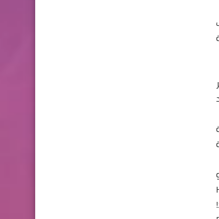
ر
اء مارك في الجامعة و هم yler Winklevoss و
ى Harvard