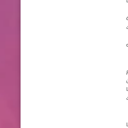
لائه Dustin
وكل ذلك
قته
ك
 2004. وفقا