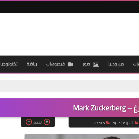
ات
دين ودنيا
صور
فيديوهات
رياضة
تكنولوجيا
Mark Zuc
الحجم
السيرة الذاتية
منوعات