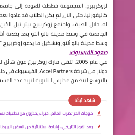
لزوكربيرج، المجموعة خططت للعودة إلى جامعة 
كاليفورنيا. حتى الآن، لم يكن الطلاب قد عادوا بع
له. خلال الصيف، واجتمع زوكربيرج بيتر تيل الذ
الجامعة في وسط مدينة بالو ألتو بعد بضعة أ
وسط مدينة بالو ألتو، وتشكيل ما يدعو زوكربيرج 
صعود الفيسبوك:
دولار من شركة  Partners
بالتوسع لتتضمن مدارس الثانوية لتزيد عدد المستخدمين إلى 5.5 مليون 
شاهد أيضًا
موجات الحر تضرب العالم.. خبراء يحذرون من تداعيات تسا
بعد الفوز التاريخي.. إشادة استثنائية من السفير البري