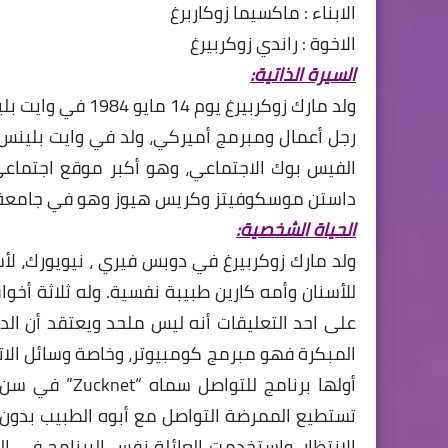
الابناء : ماكسيما زوكاربرغ
الاخوة : راندي زوكربيرغ
السيرة الذاتية:
ولد مارك زوكربيرغ يوم 14 مايو 1984 في وايت بلينس، نيويورك، الولايات المتحدة الأمريكية.
رجل أعمال ومبرمج أميركي، ولد في وايت بلينس، 
الفيس بوك الاجتماعي، وهو أكبر موقع اجتماعي
داستن موسكوفيتز وكريس هيوز وهو في جامعة ها
الحياة الشخصية:
ولد مارك زوكربيرغ في دوبس فيري ، نيويورك، لأ
للأسنان وأمه كارين طبيبة نفسية. وله ثلاثة أخوا
على احد التعليقات أنه ليس ملحد ويعتقد أن ال
المبكرة فهو مبرمج كومبيوتر، وخاصة وسائل الاتصا
أولها برنامج ل
تستطيع الممرضة التواصل مع أبوه الطبيب بدون ا
الإنتظار. واستخدمت العائلة نفس البرنامج في ال