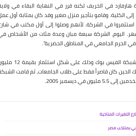
هارفارد في الخريف لكنه قرر في النهاية البقاء في ولاية
د إلى الكلية. وقامو بتأجير منزل صغير وقد كان بمثابة أول عمل
ين استثمروا في الشركة. لأنهم وصلوا إلى أول مكتب في شارع
شهر. اليوم، الشركة سبعة مبان وعدة مئات من الأشخاص في
“في الحرم الجامعي في المناطق الحضرية”.
في عام 2005, تلقى مارك زوكربيرغ عون هائل لشبكة الفيس بوك وذلك على شكل استثمار بقيم
Accel, الفيسبوك في ذلك الحين كان قاصراً فقط على طلاب الجامعات, ثم قامت الشبك
في ديسمبر 2005.
رع التغيرات المناخية
طاني بمنتخب مصر