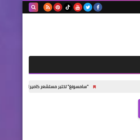
بحث هذه
المدونة
الإلكترونية
"سامسونغ" تختبر مستشعر كاميرا رئيسيًا جديدًا لهواتف Galaxy S27 القياسية