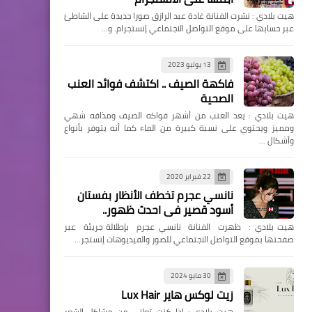
هيت بلادي : نشرت الفنانة غادة عبد الرازق صورا جديدة على الشاطئ
عبر حسابها على موقع التواصل الاجتماعي إنستجرام. و…
13 يوليو 2023
فاكهة الصيف .. اكتشف فوائد العنب
الصحية
هيت بلادي : يعد العنب من أشهر فواكه الصيف ومذاقه شهي
ومميز ويحتوي على نسبة كبيرة من الماء كما أنه يتوفر بأنواع
وأشكال …
22 فبراير 2020
نانسي عجرم تخطف الأنظار بفستان
أسود قصير في احدث ظهور..
هيت بلادي : ظهرت الفنانة نانسي عجرم بإطلالة جريئة عبر
صفحتها بموقع التواصل الاجتماعي للصور والفيديوهات إنستجر…
30 مايو 2024
زيت لوكس هاير Lux Hair
هيت بلادي : إذا كنتِ تعاني من مشاكل الشعر