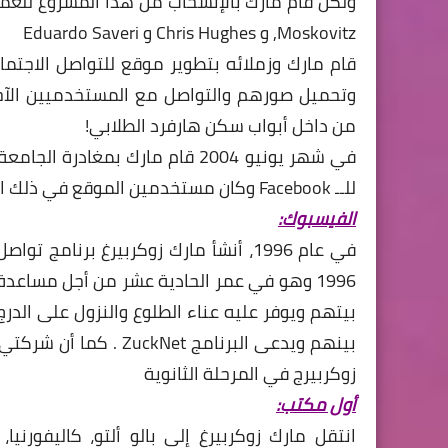
Moskovitz, و Chris Hughes و Eduardo Saveri
قام مارك وزملائه بتطوير موقع للتواصل الاج
من داخل أبواب سكن هارفرد الطلابي!
للــ Facebook وكان مستخدمين الموقع في ذلك الحين تجاوز المليون.
الفيسبوك:
في عام 1996، أنشأ مارك زوكربيرغ بر
1996 وهو في عمر الحادية عشر من أجل مساعد
بيتهم ويوفر عليه عناء الطلوع والنزول على الدر
زوكربيرج في المرحلة الثانوية
أول مكتب: