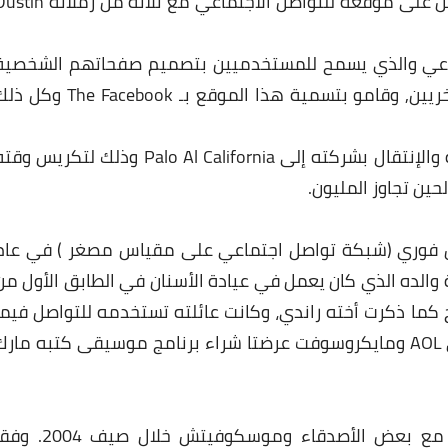
ولكن قام مارك بالإنسحاب من هذا المشروع للعمل على موقعه للتواصل الاجتماعي مع ثلاثة من زم
تماعي والذي يسمح للمستخدميين بتصميم صفحاتهم الشخصية
وتحميل صورهم والتواصل مع المستخدميين الآخريين, وقامو بتسمية هذا الموقع بـ The Facebook 
في شهر يونيو 2004 قام مارك بمغادرة الجامعة والإنتقال بشركته إلى Palo Al California وذلك لتكريس و
نامج تواصل فوري (شبكة تواصل اجتماعي على مقياس مصغر ) في عام
ة والده الذي كان يعمل في عيادة الأسنان في الطابق الأول من
ج كما ذكرت أخته راندي، وكانت عائلته تستخدمه للتواصل فيما
بينهم ويدعى البرنامج ZuckNet . كما أن شركتي AOL ومايكروسوفت عرضتا شراء برنامج موسيقى كتبه مار
انتقل مارك زوكربيرغ إلى بالو ألتو، كاليفورنيا، مع بعض الأصدقاء وموسكوفيتش خلال صيف