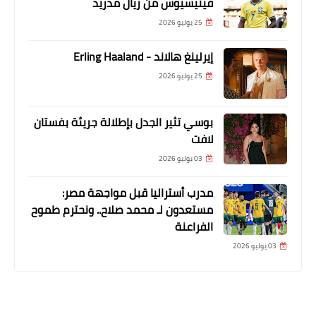
فينيسيوس من ريال مدريد
25 يوليو 2026
إيرلينغ هالاند - Erling Haaland
25 يوليو 2026
بوسي تثير الجدل بإطلالة جريئة بفستان
لافت
03 يوليو 2026
مدرب أستراليا قبل مواجهة مصر:
مستعدون لـ محمد صلاح.. ونحترم طموح
الفراعنة
03 يوليو 2026