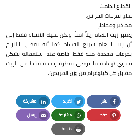
انقطاع الطمث.
علاج تقرحات الفراش.
محاذير ومخاطر
يعتبر زيت النعام زيتاً امناً، ولكن عليك الانتباه فقط إلى
أن زيت النعام سريع الفساد كما أنه يفضل الالتزام
بجرعات محددة منه فقط، خاصة عند استعماله بشكل
فموي (وعادة ما يوصى بقطرة واحدة فقط من الزيت
مقابل كل كيلوغرام من وزن المريض).
نشر
تغريد
مشاركة
LinkedIn
Twitter
Facebook
حفظ
مشاركة
إرسال
Email
Whatsapp
Pinterest
طباعة
Print