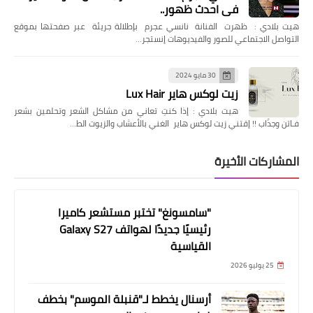
في احدث ظهور..
هيت بلادي : ظهرت الفنانة نانسي عجرم بإطلالة جريئة عبر صفحتها بموقع
التواصل الاجتماعي للصور والفيديوهات إنستجر…
30 مايو 2024
زيت لوكس هاير Lux Hair
هيت بلادي : إذا كنتِ تعاني من مشاكل الشعر وتحلمين بشعر
فـاتن وجذّاب !! إقتني زيت لوكس هاير الغني بالأعشاب والزيوت الط…
المشاركات الأخيرة
"سامسونغ" تختبر مستشعر كاميرا
رئيسيًا جديدًا لهواتف Galaxy S27
القياسية
25 يوليو 2026
أرسنال يخطط لـ"قنبلة الموسم" بخطف