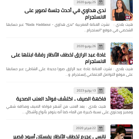
25 يونيو 2020
ندى هداوي في أحدث جلسة تصوير على
الانستجرام
هيت بلادي : نشرت الفنانة المغربية "ندى هداوي - Nada Haddaoui" عبر حسابها
الشخصي في موقع "انستجرام…
26 يونيو 2020
غادة عبد الرازق تخطف الأنظار رفقة ابنتها على
الانستجرام
هيت بلادي : نشرت الفنانة غادة عبد الرازق صورا جديدة على الشاطئ عبر حسابها
على موقع التواصل الاجتماعي إنستجرام. و…
13 يوليو 2023
فاكهة الصيف .. اكتشف فوائد العنب الصحية
هيت بلادي : يعد العنب من أشهر فواكه الصيف ومذاقه شهي
ومميز ويحتوي على نسبة كبيرة من الماء كما أنه يتوفر بأنواع وأشكال …
22 فبراير 2020
نانسي عجرم تخطف الأنظار بفستان أسود قصير