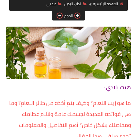
دين ودنيا
الصفحة الرئيسية
الطب البديل
صحتي
صور
الحجم
فيديوهات
رياضة
تكنولوجيا
هيت بلادي :
ما هو زيت النعام؟ وكيف يتم أخذه من طائر النعام؟ وما
هي فوائده العديدة لجسمك عامة ولآلام عظامك
ومفاصلك بشكل خاص؟ أهم التفاصيل والمعلومات
تجدونها في هذا المقال.