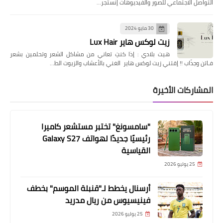
التواصل الاجتماعي للصور والفيديوهات إنستجر…
30 مايو 2024
زيت لوكس هاير Lux Hair
هيت بلادي : إذا كنتِ تعاني من مشاكل الشعر وتحلمين بشعر
فـاتن وجذّاب !! إقتني زيت لوكس هاير الغني بالأعشاب والزيوت الط…
المشاركات الأخيرة
"سامسونغ" تختبر مستشعر كاميرا
رئيسيًا جديدًا لهواتف Galaxy S27
القياسية
25 يوليو 2026
أرسنال يخطط لـ"قنبلة الموسم" بخطف
فينيسيوس من ريال مدريد
25 يوليو 2026