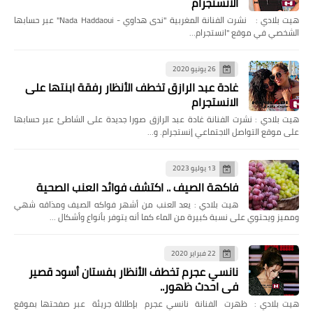
الانستجرام
هيت بلادي : نشرت الفنانة المغربية "ندى هداوي - Nada Haddaoui" عبر حسابها
الشخصي في موقع "انستجرام…
26 يونيو 2020
غادة عبد الرازق تخطف الأنظار رفقة ابنتها على
الانستجرام
هيت بلادي : نشرت الفنانة غادة عبد الرازق صورا جديدة على الشاطئ عبر حسابها
على موقع التواصل الاجتماعي إنستجرام. و…
13 يوليو 2023
فاكهة الصيف .. اكتشف فوائد العنب الصحية
هيت بلادي : يعد العنب من أشهر فواكه الصيف ومذاقه شهي
ومميز ويحتوي على نسبة كبيرة من الماء كما أنه يتوفر بأنواع وأشكال …
22 فبراير 2020
نانسي عجرم تخطف الأنظار بفستان أسود قصير
في احدث ظهور..
هيت بلادي : ظهرت الفنانة نانسي عجرم بإطلالة جريئة عبر صفحتها بموقع