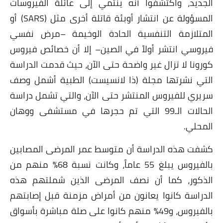
الجديد، واكتشفوا أنه ينتمي إلى عائلة الفيروسات
المسؤولة عن انتشار أوبئة قاتلة أخرى مثل (SARS) أو
المتلازمة التنفسية الحادة الوخيمة –مرض نفسي
فيروسي انتشر أولاً في الصين– إلا أن خصائص فيروس
كورونا لا تزال غير واضحة حتى الآن، حيث قدمت الدراسة
التي نشرتها مجلة (ذا لانسيست) الطبية أشمل وصف
سريري للفيروس المنتشر حتى الآن، والتي تشمل دراسة
الحالات الـ99 التي تم حجرها في مستشفى ووهان
المحلي.
كشفت هذه الدراسة أن متوسط عمر المرضى المصابين
بالفيروس يبلغ 55 عاماً، وكانت نسبة 68٪ منهم من
الذكور، كما أن نصف المرضى الذين شملتهم هذه
الدراسة كانوا يعانون من أمراض مزمنة قبل إصابتهم
بالفيروس، و49٪ منهم كانوا على صلة مباشرة بأسواق