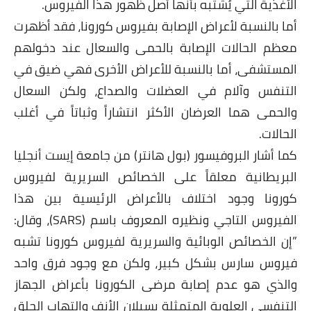
الأغذية التي يُشتبه بأنها أصل ظهور هذا الفيروس.
أما بالنسبة لأعراض الإصابة بفيروس كورونا، فقد أظهرت
معظم الحالات الإصابة بالحمى والسعال عند دخولهم
المستشفى، أما بالنسبة للأعراض الأخرى فهي ضيق في
التنفس وآلام في العضلات والصداع، ولكن السعال
والحمى هما العرضان الأكثر انتشاراً وثباتاً في أغلب
الحالات.
كما أشار البروفيسور (بول هانتر) من جامعة إيست أنجليا
البريطانية معلقاً على الخصائص السريرية لفيروس
كورونا وجود اختلاف بالأعراض الرئيسية بين هذا
الفيروس التاجي ونظيره المعروف باسم (SARS)، وقال:
”إن الخصائص الوبائية والسريرية لفيروس كورونا تشبه
فيروس سارس بشكل كبير، ولكن مع وجود فرق واحد
والذي هو عدم إصابة مرضى الكورونا بأعراض الجهاز
التنفسي العلوية المتمثلة بسيلان الأنف والتهاب الحلق