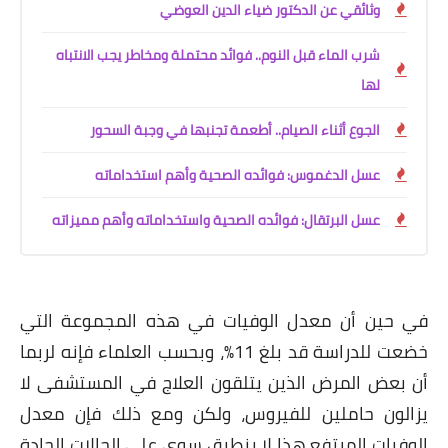
وثائقي عن الدكتور ضياء الدين العوضي
شرب الماء قبل النوم.. فوائد محتملة ومخاطر يجب الانتباه
لها
الجوع أثناء الصيام.. أطعمة تجنبها في وجبة السحور
عسل الدغموس: فوائده الصحية وأهم استخداماته
عسل البرتقال: فوائده الصحية واستخداماته وأهم مميزاته
في حين أن معدل الوفيات في هذه المجموعة التي
خضعت للدراسة قد بلغ 11٪، وبحسب العلماء فإنه لربما
أن بعض المرض الذين يتلقون العلاج في المستشفى لا
يزالون حاملين للفيروس، ولكن ومع ذلك فإن معدل
الوفيات المرتفع هذا لا ينطبق سوى على الحالات الحادة