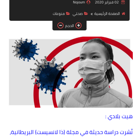
دين ودنيا
02 فبراير 2020
Nojoum
الصفحة الرئيسية
صحتي
منوعات
صور
الحجم
فيديوهات
رياضة
تكنولوجيا
هيت بلادي :
نُشرت دراسة حديثة في مجلة (ذا لانسيست) البريطانية،