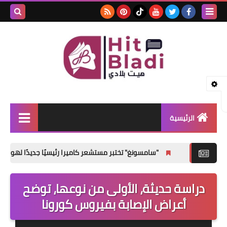
بحث هذه
المدونة
الإلكتروني
الرئيسية
الأخبار
"سامسونغ" تختبر مستشعر كاميرا رئيسيًا جديدًا لهواتف Galaxy S27 القياسية
مشاهير
دراسة حديثة، الأولى من نوعها، توضح
صحتي
أعراض الإصابة بفيروس كورونا
منوعات