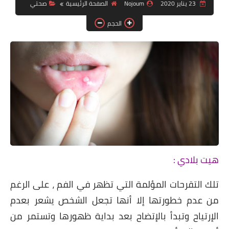
دين ودنيا
23 يناير 2020
Nojoum
الصفحة الرئيسية
صحتي
الحجم
صور
فيديوهات
رياضة
تكنولوجيا
هيت بلادي :
تلك التقرحات المؤلمة التي تظهر في الفم ، على الرغم
من عدم خطورتها إلا أنها تجعل الشخص يشعر بعدم
الإرتياح وتبدأ بالإتضاح بعد بداية ظهورها وتستمر من