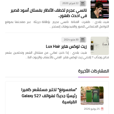
22 فبراير 2020
نانسي عجرم تخطف الأنظار بفستان أسود قصير
في احدث ظهور..
هيت بلادي : ظهرت الفنانة نانسي عجرم بإطلالة جريئة عبر صفحتها بموقع
التواصل الاجتماعي للصور والفيديوهات إنستجر…
30 مايو 2024
زيت لوكس هاير Lux Hair
هيت بلادي : إذا كنتِ تعاني من مشاكل الشعر وتحلمين بشعر
فـاتن وجذّاب !! إقتني زيت لوكس هاير الغني بالأعشاب والزيوت الط…
المشاركات الأخيرة
"سامسونغ" تختبر مستشعر كاميرا
رئيسيًا جديدًا لهواتف Galaxy S27
القياسية
25 يوليو 2026