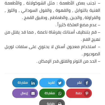
– تجنب بعض الأطعمة : مثل الشوكولاتة ، والأطعمة
الغنية بالتوابل ، والقهوة ، والفول السوداني ، واللوز ،
والفراولة ، والجبن ، والطماطم ، ودقيق القمح .
– عدم مضغ العلكة كثيراً .
– قم بتنظيف أسنانك بفرشاة ناعمة ، مما قد يقلل من
تهيج الفم .
– استخدام معجون أسنان لا يحتوي على سلفات لوريل
الصوديوم .
– الحد من التوتر والقلق قدر الإمكان .
نشر
تغريد
مشاركة
LinkedIn
Twitter
Facebook
حفظ
مشاركة
إرسال
Email
Whatsapp
Pinterest
طباعة