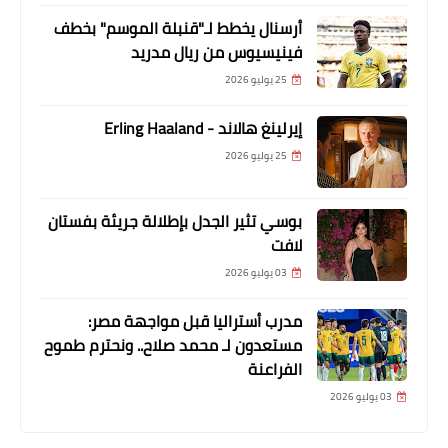
أرسنال يخطط لـ"قنبلة الموسم" بخطف
فينيسيوس من ريال مدريد
25 يوليو 2026
إيرلينغ هالاند - Erling Haaland
25 يوليو 2026
بوسي تثير الجدل بإطلالة جريئة بفستان
لافت
03 يوليو 2026
مدرب أستراليا قبل مواجهة مصر:
مستعدون لـ محمد صلاح.. ونحترم طموح
الفراعنة
03 يوليو 2026