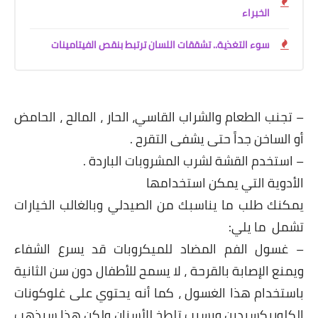
الخبراء
سوء التغذية.. تشققات اللسان ترتبط بنقص الفيتامينات
– تجنب الطعام والشراب القاسي، الحار ، المالح ، الحامض
أو الساخن جداً حتى يشفى التقرح .
– استخدم القشة لشرب المشروبات الباردة .
الأدوية التي يمكن استخدامها
يمكنك طلب ما يناسبك من الصيدلي وبالغالب الخيارات
تشمل ما يلي:
– غسول الفم المضاد للميكروبات قد يسرع الشفاء
ويمنع الإصابة بالقرحة ، لا يسمح للأطفال دون سن الثانية
باستخدام هذا الغسول ، كما أنه يحتوي على غلوكونات
الكلوريكسيدين ويسبب تلطخ للأسنان ولكن هذا سيذهب