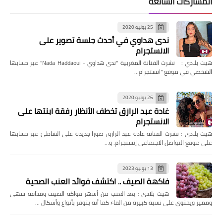
المشاركات الشائعة
25 يونيو 2020
ندى هداوي في أحدث جلسة تصوير على
الانستجرام
هيت بلادي : نشرت الفنانة المغربية "ندى هداوي - Nada Haddaoui" عبر حسابها
الشخصي في موقع "انستجرام…
26 يونيو 2020
غادة عبد الرازق تخطف الأنظار رفقة ابنتها على
الانستجرام
هيت بلادي : نشرت الفنانة غادة عبد الرازق صورا جديدة على الشاطئ عبر حسابها
على موقع التواصل الاجتماعي إنستجرام. و…
13 يوليو 2023
فاكهة الصيف .. اكتشف فوائد العنب الصحية
هيت بلادي : يعد العنب من أشهر فواكه الصيف ومذاقه شهي
ومميز ويحتوي على نسبة كبيرة من الماء كما أنه يتوفر بأنواع وأشكال …