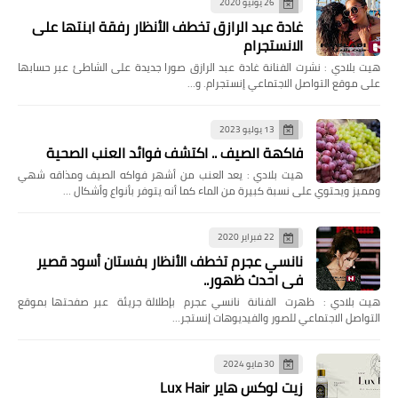
26 يونيو 2020
غادة عبد الرازق تخطف الأنظار رفقة ابنتها على
الانستجرام
هيت بلادي : نشرت الفنانة غادة عبد الرازق صورا جديدة على الشاطئ عبر حسابها
على موقع التواصل الاجتماعي إنستجرام. و…
13 يوليو 2023
فاكهة الصيف .. اكتشف فوائد العنب الصحية
هيت بلادي : يعد العنب من أشهر فواكه الصيف ومذاقه شهي
ومميز ويحتوي على نسبة كبيرة من الماء كما أنه يتوفر بأنواع وأشكال …
22 فبراير 2020
نانسي عجرم تخطف الأنظار بفستان أسود قصير
في احدث ظهور..
هيت بلادي : ظهرت الفنانة نانسي عجرم بإطلالة جريئة عبر صفحتها بموقع
التواصل الاجتماعي للصور والفيديوهات إنستجر…
30 مايو 2024
زيت لوكس هاير Lux Hair