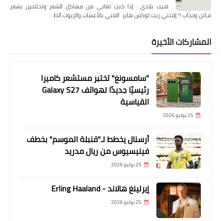
هيت بلادي : إذا كنتِ تعاني من مشاكل الشعر وتحلمين بشعر
فـاتن وجذّاب !! إقتني زيت لوكس هاير الغني بالأعشاب والزيوت الط…
المشاركات الأخيرة
"سامسونغ" تختبر مستشعر كاميرا
رئيسيًا جديدًا لهواتف Galaxy S27
القياسية
25 يوليو 2026
أرسنال يخطط لـ"قنبلة الموسم" بخطف
فينيسيوس من ريال مدريد
25 يوليو 2026
إيرلينغ هالاند - Erling Haaland
25 يوليو 2026