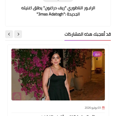
الرابـور الناظوري "ريف دراغون" يطلق اغنيته
الجديدة :"3mas Adatogh"
قد تُعجبك هذه المشاركات
صور
03 يوليو 2026