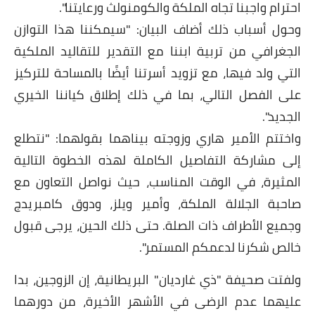
احترام واجبنا تجاه الملكة والكومنولث ورعايتنا".
وحول أسباب ذلك أضاف البيان: "سيمكننا هذا التوازن
الجغرافي من تربية ابننا مع التقدير للتقاليد الملكية
التي ولد فيها، مع تزويد أسرتنا أيضًا بالمساحة للتركيز
على الفصل التالي، بما في ذلك إطلاق كياننا الخيري
الجديد".
واختتم الأمير هاري وزوجته بيناهما بقولهما: "نتطلع
إلى مشاركة التفاصيل الكاملة لهذه الخطوة التالية
المثيرة، في الوقت المناسب، حيث نواصل التعاون مع
صاحبة الجلالة الملكة، وأمير ويلز، ودوق كامبريدج
وجميع الأطراف ذات الصلة. حتى ذلك الحين، يرجى قبول
خالص شكرنا لدعمكم المستمر".
ولفتت صحيفة "ذي غارديان" البريطانية، إن الزوجين، بدا
عليهما عدم الرضى في الأشهر الأخيرة، من دورهما