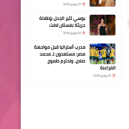
25 يوليو 2026
بوسي تثير الجدل بإطلالة
جريئة بفستان لافت
03 يوليو 2026
رياضة
الأخبار
مدرب أستراليا قبل مواجهة
مصر: مستعدون لـ محمد
صلاح.. ونحترم طموح
الفراعنة
03 يوليو 2026
22 يونيو 2026
17 يونيو 2026
اللحظة المنتظرة.. ميسي هداف كأس
بـ"السلاح".. احتفالية استفزا
العالم عبر التاريخ
إيران تفجر أزمة في أميركا