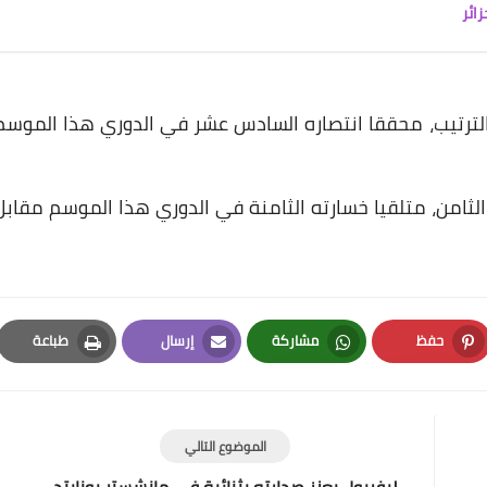
ائر
 51 نقطة في صدارة الترتيب، محققا انتصاره السادس عشر في الدوري هذا الموسم
د 28 نقطة في المركز الثامن، متلقيا خسارته الثامنة في الدوري هذا الموسم مقاب
حفظ
مشاركة
إرسال
طباعة
Print
Email
Whatsapp
Pinterest
الموضوع التالي
ليفربول يعزز صدارته بثنائية في مانشستر يونايتد