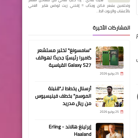
وتحلمين بشعر فـاتن وجذّاب !! إقتني زيت لوكس هاير الغني
بالأعشاب والزيوت الط…
المشاركات الأخيرة
"سامسونغ" تختبر مستشعر
كاميرا رئيسيًا جديدًا لهواتف
ل
Galaxy S27 القياسية
25 يوليو 2026
أرسنال يخطط لـ"قنبلة
الموسم" بخطف فينيسيوس
من ريال مدريد
25 يوليو 2026
إيرلينغ هالاند - Erling
Haaland