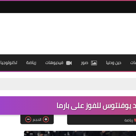
ات
دين ودنيا
صور
فيديوهات
رياضة
تكنولوجيا
ود يوفنتوس للفوز على بارما
الحجم
رياضة