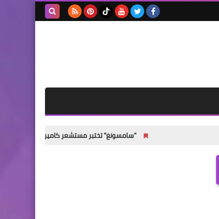
بحث هذه
المدونة
الإلكترونية
"سامسونغ" تختبر مستشعر كاميرا رئيسيًا جديدًا لهواتف Galaxy S27 القياسية