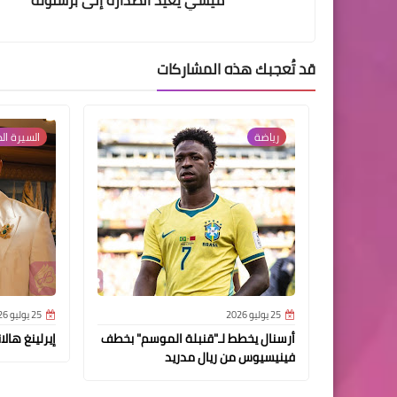
قد تُعجبك هذه المشاركات
رياضة
السيرة الذ
25 يوليو 2026
25 يوليو 2026
أرسنال يخطط لـ"قنبلة الموسم" بخطف
إيرلينغ هالاند - aaland
فينيسيوس من ريال مدريد