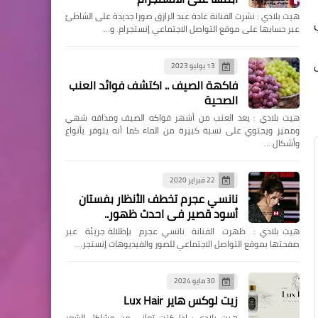
هيت بلادي : نشرت الفنانة غادة عبد الرازق صورا جديدة على الشاطئ
ي
عبر حسابها على موقع التواصل الاجتماعي إنستجرام. و…
ف
13 يوليو 2023
فاكهة الصيف .. اكتشف فوائد العنب
الصحية
هيت بلادي : يعد العنب من أشهر فواكه الصيف ومذاقه شهي
ومميز ويحتوي على نسبة كبيرة من الماء كما أنه يتوفر بأنواع
وأشكال …
22 فبراير 2020
نانسي عجرم تخطف الأنظار بفستان
أسود قصير في احدث ظهور..
هيت بلادي : ظهرت الفنانة نانسي عجرم بإطلالة جريئة عبر
صفحتها بموقع التواصل الاجتماعي للصور والفيديوهات إنستجر…
30 مايو 2024
زيت لوكس هاير Lux Hair
هيت بلادي : إذا كنتِ تعاني من مشاكل الشعر