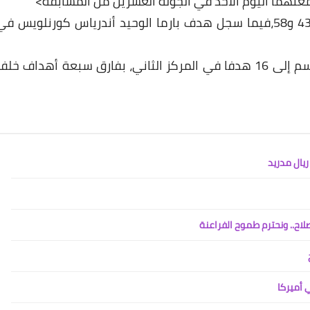
وسجل رونالدو هدفي يوفنتوس في الدقيقتين 43 و58،فيما سجل هدف بارما الوحيد أندرياس كورنلويس ف
ورفع رونالدو رصيد أهدافه في الدوري هذا الموسم إلى 16 هدفا في المركز الثاني، بفارق سبعة أهداف خل
يال مدريد
اح.. ونحترم طموح الفراعنة
ي أميركا