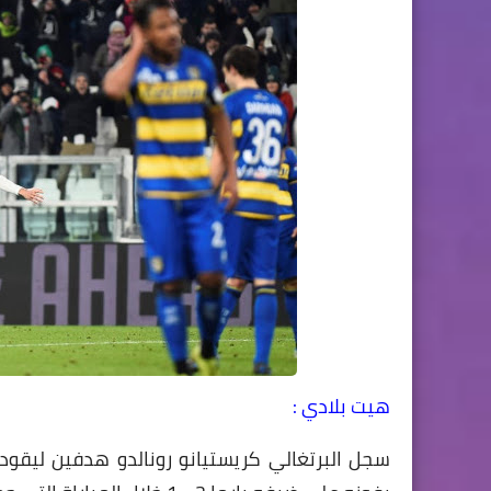
هيت بلادي :
سجل البرتغالي كريستيانو رونالدو هدفين ليقود 