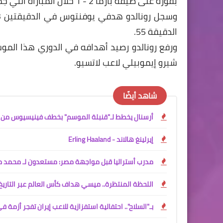
بفوزه على ضيفه بارما 2 - 1 خلال المباراة التي جمعتهما اليوم الأحد في الجولة العشرين من المسابقة>
الدقيقة 55.
شيرو إيموبيلي لاعب لاتسيو.
شاهد أيضًا
أرسنال يخطط لـ"قنبلة الموسم" بخطف فينيسيوس من ر
إيرلينغ هالاند - Erling Haaland
مدرب أستراليا قبل مواجهة مصر: مستعدون لـ محمد صل
اللحظة المنتظرة.. ميسي هداف كأس العالم عبر التاريخ
بـ"السلاح".. احتفالية استفزازية للاعب إيران تفجر أزمة ف