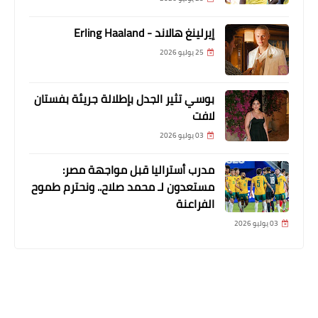
إيرلينغ هالاند - Erling Haaland
25 يوليو 2026
بوسي تثير الجدل بإطلالة جريئة بفستان
لافت
03 يوليو 2026
مدرب أستراليا قبل مواجهة مصر:
مستعدون لـ محمد صلاح.. ونحترم طموح
الفراعنة
03 يوليو 2026