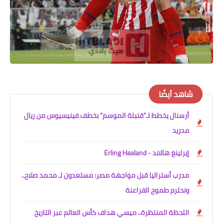
شاهد أيضًا
أرسنال يخطط لـ"قنبلة الموسم" بخطف فينيسيوس من ريال
مدريد
إيرلينغ هالاند - Erling Haaland
مدرب أستراليا قبل مواجهة مصر: مستعدون لـ محمد صلاح..
ونحترم طموح الفراعنة
اللحظة المنتظرة.. ميسي هداف كأس العالم عبر التاريخ