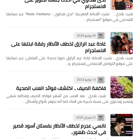
الانستجرام
هيت بلادي : نشرت الفنانة المغربية "ندى هداوي - Nada Haddaoui" عبر حسابها
الشخصي في موقع "انستجرام…
26 يونيو 2020
غادة عبد الرازق تخطف الأنظار رفقة ابنتها على
الانستجرام
هيت بلادي : نشرت الفنانة غادة عبد الرازق صورا جديدة على الشاطئ عبر حسابها
على موقع التواصل الاجتماعي إنستجرام. و…
13 يوليو 2023
فاكهة الصيف .. اكتشف فوائد العنب الصحية
هيت بلادي : يعد العنب من أشهر فواكه الصيف ومذاقه شهي
ومميز ويحتوي على نسبة كبيرة من الماء كما أنه يتوفر بأنواع وأشكال …
22 فبراير 2020
نانسي عجرم تخطف الأنظار بفستان أسود قصير
في احدث ظهور..