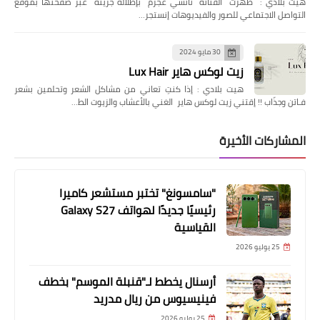
هيت بلادي : ظهرت الفنانة نانسي عجرم بإطلالة جريئة عبر صفحتها بموقع
التواصل الاجتماعي للصور والفيديوهات إنستجر…
30 مايو 2024
زيت لوكس هاير Lux Hair
هيت بلادي : إذا كنتِ تعاني من مشاكل الشعر وتحلمين بشعر
فـاتن وجذّاب !! إقتني زيت لوكس هاير الغني بالأعشاب والزيوت الط…
المشاركات الأخيرة
"سامسونغ" تختبر مستشعر كاميرا
رئيسيًا جديدًا لهواتف Galaxy S27
القياسية
25 يوليو 2026
أرسنال يخطط لـ"قنبلة الموسم" بخطف
فينيسيوس من ريال مدريد
25 يوليو 2026