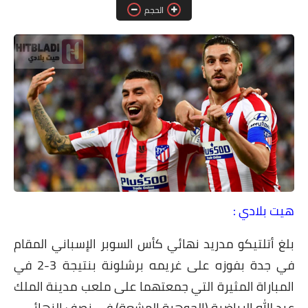
دين ودنيا
الحجم
صور
فيديوهات
رياضة
تكنولوجيا
هيت بلادي :
بلغ أتلتيكو مدريد نهائي كأس السوبر الإسباني المقام
في جدة بفوزه على غريمه برشلونة بنتيجة 3-2 في
المباراة المثيرة التي جمعتهما على ملعب مدينة الملك
عبد الله الرياضية (الجوهرة المشعة) في نصف النهائي.