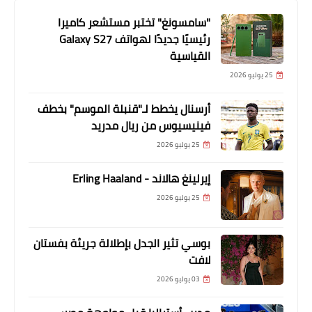
"سامسونغ" تختبر مستشعر كاميرا
رئيسيًا جديدًا لهواتف Galaxy S27
القياسية
25 يوليو 2026
أرسنال يخطط لـ"قنبلة الموسم" بخطف
فينيسيوس من ريال مدريد
25 يوليو 2026
إيرلينغ هالاند - Erling Haaland
25 يوليو 2026
بوسي تثير الجدل بإطلالة جريئة بفستان
لافت
03 يوليو 2026