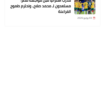
مدرب أستراليا قبل مواجهة مصر:
مستعدون لـ محمد صلاح.. ونحترم طموح
الفراعنة
03 يوليو 2026