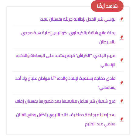
شاهد أيضًا
بوسي تثير الجدل بإطلالة جريئة بفستان لافت
رحلة علاج شاقة بالكيماوي.. كواليس إصابة هبة مجدي
بالسرطان
مريم الجندي: "الكراش" فيلم يعتمد على البساطة والدفء
الإنساني
فادي خفاجة يستغيث لإنقاذ والده: "أنا مواطن غلبان ولا أحد
يساعدني"
فرح شعبان تثير تفاعل متابعيها بعد ظهورها بفستان زفاف
بعد إصابته بجلطة دماغية.. خالد النبوي يتكفل بعلاج الفنان
سامي عبد الحليم