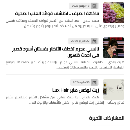
13 يوليو 2023
فاكهة الصيف .. اكتشف فوائد العنب الصحية
هيت بلادي : يعد العنب من أشهر فواكه الصيف ومذاقه شهي
ومميز ويحتوي على نسبة كبيرة من الماء كما أنه يتوفر بأنواع وأشكال …
22 فبراير 2020
نانسي عجرم تخطف الأنظار بفستان أسود قصير
في احدث ظهور..
هيت بلادي : ظهرت الفنانة نانسي عجرم بإطلالة جريئة عبر صفحتها بموقع
التواصل الاجتماعي للصور والفيديوهات إنستجر…
30 مايو 2024
زيت لوكس هاير Lux Hair
هيت بلادي : إذا كنتِ تعاني من مشاكل الشعر وتحلمين بشعر
فـاتن وجذّاب !! إقتني زيت لوكس هاير الغني بالأعشاب والزيوت الط…
المشاركات الأخيرة