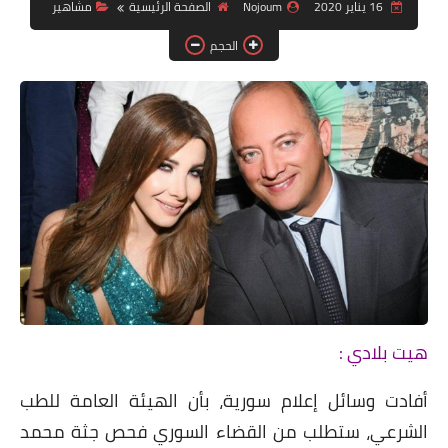
دين ودنيا
16 يناير 2020
Nojoum
الصفحة الرئيسية
مشاهير
الحجم
صور
فيديوهات
رياضة
تكنولوجيا
هيت بلادي :
أفادت وسائل إعلام سورية، بأن الهيئة العامة للطب
الشرعي، ستطلب من القضاء السوري فحص جثة محمد