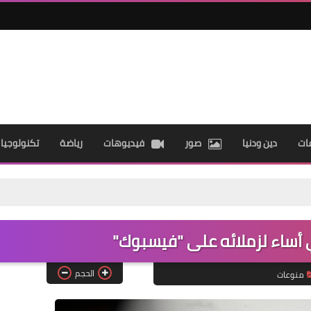
ات
دين ودنيا
صور
فيديوهات
رياضة
تكنولوجيا
اء لزملائه على "فيسبوك"
الحجم
منوعات