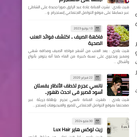
هيت بلادي : نشرت الفنانة غادة عبد الرازق صورا جديدة على الشاطئ
عبر حسابها على موقع التواصل الاجتماعي إنستجرام. و…
13 يوليو 2023
فاكهة الصيف .. اكتشف فوائد العنب
الصحية
هيت بلادي : يعد العنب من أشهر فواكه الصيف ومذاقه شهي
ومميز ويحتوي على نسبة كبيرة من الماء كما أنه يتوفر بأنواع
وأشكال …
22 فبراير 2020
نانسي عجرم تخطف الأنظار بفستان
أسود قصير في احدث ظهور..
هيت بلادي : ظهرت الفنانة نانسي عجرم بإطلالة جريئة عبر
صفحتها بموقع التواصل الاجتماعي للصور والفيديوهات إنستجر…
30 مايو 2024
زيت لوكس هاير Lux Hair
هيت بلادي : إذا كنتِ تعاني من مشاكل الشعر