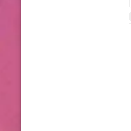
صحتي
السيرة الذاتية
chaymae
29 أبريل 2026
28 أبريل 2026
سوء التغذية.. تشققات اللسان ترتبط
وثائقي عن الدكتور ضياء ا
بنقص الفيتامينات