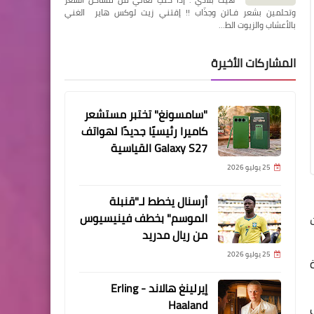
وتحلمين بشعر فـاتن وجذّاب !! إقتني زيت لوكس هاير الغني
بالأعشاب والزيوت الط…
المشاركات الأخيرة
"سامسونغ" تختبر مستشعر
كاميرا رئيسيًا جديدًا لهواتف
Galaxy S27 القياسية
25 يوليو 2026
أرسنال يخطط لـ"قنبلة
الموسم" بخطف فينيسيوس
ت
من ريال مدريد
25 يوليو 2026
إيرلينغ هالاند - Erling
Haaland