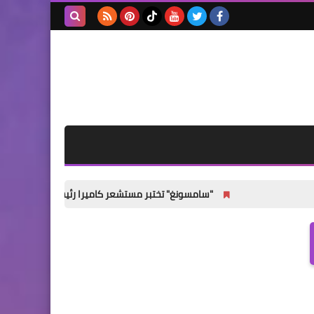
بحث هذه
المدونة
الإلكترونية
"سامسونغ" تختبر مستشعر كاميرا رئيسيًا جديدًا لهواتف Galaxy S27 القياسية