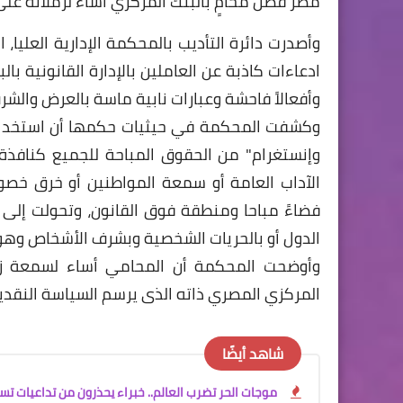
مصر فصل محامٍ بالبنك المركزي أساء لزملائه عل
وأصدرت دائرة التأديب بالمحكمة الإدارية العليا، 
ادعاءات كاذبة عن العاملين بالإدارة القانونية ب
وأفعالاً فاحشة وعبارات نابية ماسة بالعرض والش
وكشفت المحكمة في حيثيات حكمها أن استخدام 
وإنستغرام" من الحقوق المباحة للجميع كنافذة ل
الآداب العامة أو سمعة المواطنين أو خرق خص
فضاءً مباحا ومنطقة فوق القانون، وتحولت إلى م
الدول أو بالحريات الشخصية وبشرف الأشخاص وهو م
وأوضحت المحكمة أن المحامي أساء لسمعة زمل
المركزي المصري ذاته الذى يرسم السياسة النقدي
شاهد أيضًا
موجات الحر تضرب العالم.. خبراء يحذرون من تداعيات تسا