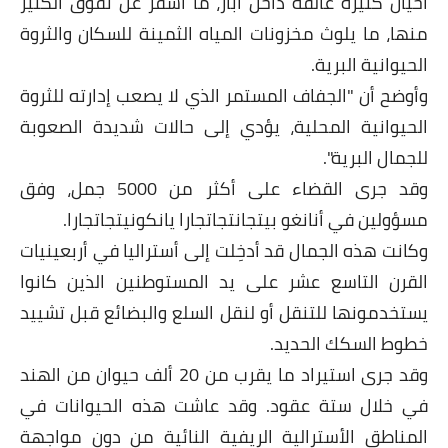
أحيان كثيرة عالقة داخل آبار، ما أسفر عن نفوق الكثير
منها، ما يلوث مخزونات المياه الثمينة للسكان والثروة
الحيوانية البرية.
وأوضح أن "الجفاف المستمر الذي لا يصعب إدارته للثروة
الحيوانية المحلية، يؤدي إلى حالات شديدة الصعوبة
للجمال البرية".
وقد جرى القضاء على أكثر من 5000 جمل، وفق
مسؤولين في أنانغو بيتجانتجاتجارا يانكونيتجاتجارا.
وكانت هذه الجمال قد أدخِلت إلى أستراليا في أربعينيات
القرن التاسع عشر على يد المستوطنين الذين كانوا
يستخدمونها للتنقل أو لنقل السلع والبضائع قبل تشييد
خطوط السكك الحديد.
وقد جرى استيراد ما يقرب من 20 ألف حيوان من الهند
في خلال ستة عقود. وقد عاشت هذه الحيوانات في
المناطق الأسترالية الريفية النائية من دون مواجهة