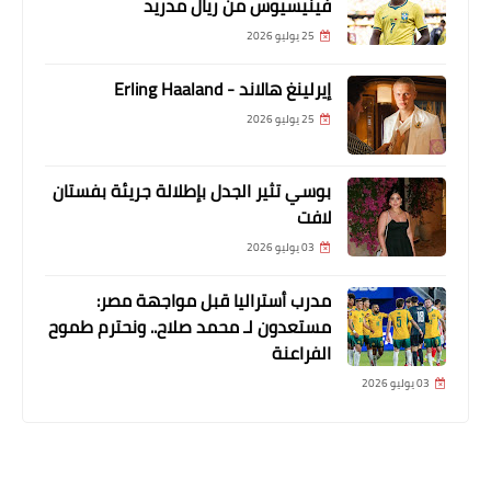
فينيسيوس من ريال مدريد
25 يوليو 2026
إيرلينغ هالاند - Erling Haaland
25 يوليو 2026
بوسي تثير الجدل بإطلالة جريئة بفستان
لافت
03 يوليو 2026
مدرب أستراليا قبل مواجهة مصر:
مستعدون لـ محمد صلاح.. ونحترم طموح
الفراعنة
03 يوليو 2026