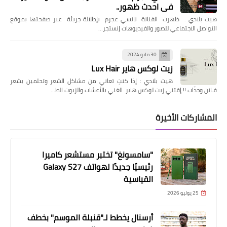
في احدث ظهور..
هيت بلادي : ظهرت الفنانة نانسي عجرم بإطلالة جريئة عبر صفحتها بموقع
التواصل الاجتماعي للصور والفيديوهات إنستجر…
30 مايو 2024
زيت لوكس هاير Lux Hair
هيت بلادي : إذا كنتِ تعاني من مشاكل الشعر وتحلمين بشعر
فـاتن وجذّاب !! إقتني زيت لوكس هاير الغني بالأعشاب والزيوت الط…
المشاركات الأخيرة
"سامسونغ" تختبر مستشعر كاميرا
رئيسيًا جديدًا لهواتف Galaxy S27
القياسية
25 يوليو 2026
أرسنال يخطط لـ"قنبلة الموسم" بخطف