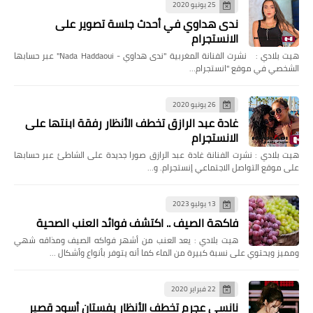
25 يونيو 2020
ندى هداوي في أحدث جلسة تصوير على
الانستجرام
هيت بلادي : نشرت الفنانة المغربية "ندى هداوي - Nada Haddaoui" عبر حسابها
الشخصي في موقع "انستجرام…
26 يونيو 2020
غادة عبد الرازق تخطف الأنظار رفقة ابنتها على
الانستجرام
هيت بلادي : نشرت الفنانة غادة عبد الرازق صورا جديدة على الشاطئ عبر حسابها
على موقع التواصل الاجتماعي إنستجرام. و…
13 يوليو 2023
فاكهة الصيف .. اكتشف فوائد العنب الصحية
هيت بلادي : يعد العنب من أشهر فواكه الصيف ومذاقه شهي
ومميز ويحتوي على نسبة كبيرة من الماء كما أنه يتوفر بأنواع وأشكال …
22 فبراير 2020
نانسي عجرم تخطف الأنظار بفستان أسود قصير