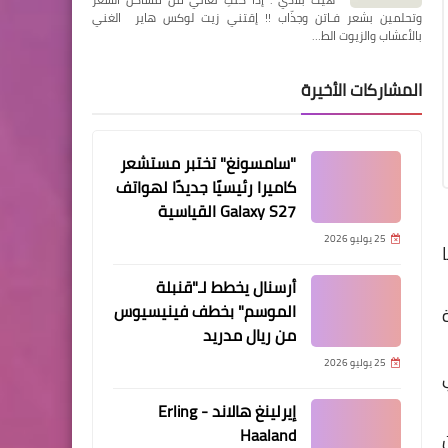
وتحلمين بشعر فـاتن وجذّاب !! إقتني زيت لوكس هاير الغني
بالأعشاب والزيوت الط…
المشاركات الأخيرة
"سامسونغ" تختبر مستشعر
كاميرا رئيسيًا جديدًا لهواتف
Galaxy S27 القياسية
25 يوليو 2026
أرسنال يخطط لـ"قنبلة
الموسم" بخطف فينيسيوس
من ريال مدريد
25 يوليو 2026
إيرلينغ هالاند - Erling
Haaland