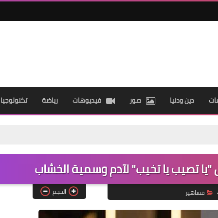
ات
دين ودنيا
صور
فيديوهات
رياضة
تكنولوجيا
"يا تصيب يا تخيب" لآدم وسمية الخشاب
الحجم
مشاهير