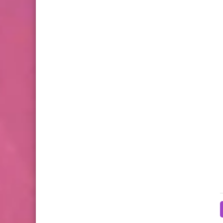
مشاهير
التمثيل
22 يونيو 2026
chaymae
01 مايو 2026
فادي خفاجة يستغيث لإنقاذ والده: "أنا
فرح شعبان تثير تفاعل متاب
مواطن غلبان ولا أحد يساعدني"
ظهورها بفستان زفاف