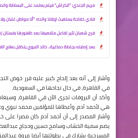
مريم الجندي: "الكراش" فيلم يعتمد على البساطة والد
فادي خفاجة يستغيث لإنقاذ والده: "أنا مواطن غلبان ولا
فرح شعبان تثير تفاعل متابعيها بعد ظهورها بفستان ز
بعد إصابته بجلطة دماغية.. خالد النبوي يتكفل بعلاج ال
وأشار إلى أنه بعد إلحاح كبير عليه قرر خوض ال
في القاهرة، في حال نجاحها في السعودية.
وأكد أن البروفات تجرى الآن في القاهرة، وسيغاد
هي لأحمد آدم، وأعطاها للمؤلفين محمد نبوي وعلا
وأشار المصدر إلى أن أحمد آدم كان مصرا على خ
يضم سمية الخشاب وسامح حسين وحجاج عبدالعظي
المسرحية يشارك في بطولتها أيضا مروة عبدالمنع