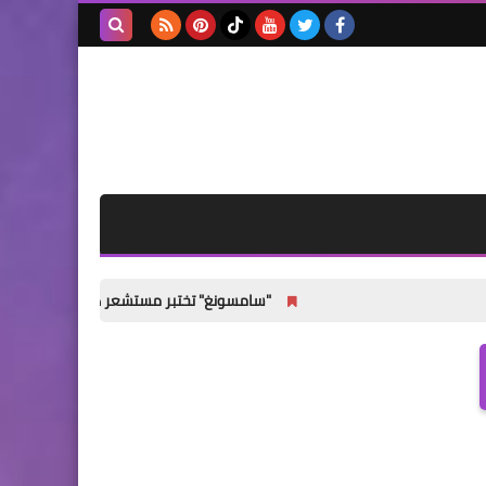
بحث هذه
المدونة
الإلكترونية
"سامسونغ" تختبر مستشعر كاميرا رئيسيًا جديدًا لهواتف Galaxy S27 القياسية