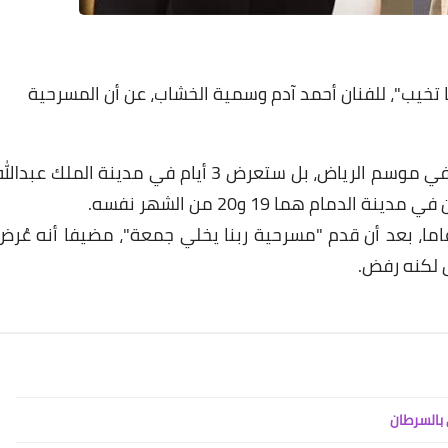
خيب"، للفنان أحمد آدم وسمية الخشاب، عن أن المسرحية
وأضاف المصدر لـ"مصراوي" أن المسرح لن تعرض في موسم الرياض، بل ستعرض 3 أيام في مدينة الملك عبدال
ضح المصدر أن آدم بعيد عن المسرح منذ 12 عاما، بعد أن قدم "مسرحية ربنا يخلي جمعة"، مضيفا أنه عُر
 لكنه رفض.
 بالسرطان