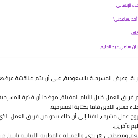
فء الإنساني
 أحد يساعدني"
فاف
فنان سامي عبد الحليم
تجربة، وعرض المسرحية بالسعودية، على أن يتم مناقشة عرضها
ر فريق العمل خلال الأيام المقبلة، موضحا أن فكرة المسرحية
ء حسن، اللذين قاما بكتابة المسرحية.
روح عمل مشرف، لافتا إلى أن ذلك يبدو من فريق العمل الذي
م وآخرين.
م، ومصطفى هريدي، والممثلة والمطربة اللبنانية نانيتا، من