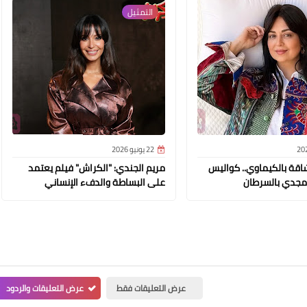
التمثيل
22 يونيو 2026
شاقة بالكيماوي.. كواليس
مريم الجندي: "الكراش" فيلم يعتمد
مجدي بالسرطان
على البساطة والدفء الإنساني
عرض التعليقات فقط
عرض التعليقات والردود