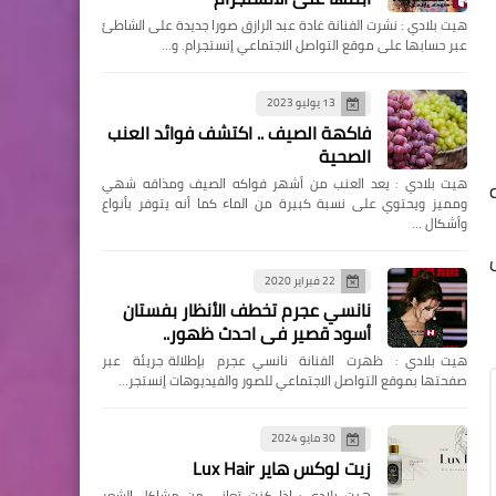
هيت بلادي : نشرت الفنانة غادة عبد الرازق صورا جديدة على الشاطئ
عبر حسابها على موقع التواصل الاجتماعي إنستجرام. و…
13 يوليو 2023
فاكهة الصيف .. اكتشف فوائد العنب
الصحية
هيت بلادي : يعد العنب من أشهر فواكه الصيف ومذاقه شهي
له
ومميز ويحتوي على نسبة كبيرة من الماء كما أنه يتوفر بأنواع
وأشكال …
ض
22 فبراير 2020
نانسي عجرم تخطف الأنظار بفستان
أسود قصير في احدث ظهور..
هيت بلادي : ظهرت الفنانة نانسي عجرم بإطلالة جريئة عبر
صفحتها بموقع التواصل الاجتماعي للصور والفيديوهات إنستجر…
30 مايو 2024
زيت لوكس هاير Lux Hair
هيت بلادي : إذا كنتِ تعاني من مشاكل الشعر