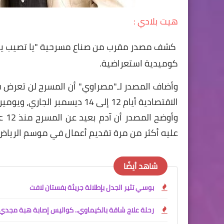
هيت بلادي :
كشف مصدر مقرب من صناع مسرحية "يا تصيب يا ت
كوميدية استعراضية.
الاقتصادية أيام 12 إلى 14 ديسمبر الجاري، ويومين في مدينة الدمام هما 19 و20 من الشهر نفسه.
وأو
عليه أكثر من مرة تقديم أعمال في موسم الرياض
شاهد أيضًا
بوسي تثير الجدل بإطلالة جريئة بفستان لافت
رحلة علاج شاقة بالكيماوي.. كواليس إصابة هبة مجدي