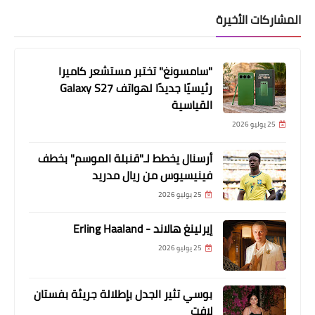
المشاركات الأخيرة
"سامسونغ" تختبر مستشعر كاميرا
رئيسيًا جديدًا لهواتف Galaxy S27
القياسية
25 يوليو 2026
أرسنال يخطط لـ"قنبلة الموسم" بخطف
فينيسيوس من ريال مدريد
25 يوليو 2026
إيرلينغ هالاند - Erling Haaland
25 يوليو 2026
بوسي تثير الجدل بإطلالة جريئة بفستان
لافت