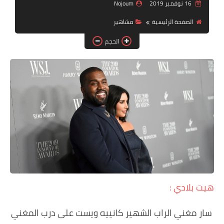
دين ودنيا
16 نوفمبر 2019
Nojoum
الصفحة الرئيسية
مشاهير
صور
الحجم
فيديوهات
رياضة
تكنولوجيا
هيت بلادي :
سار مغني الراب الشهير كانييه ويست على درب المغني