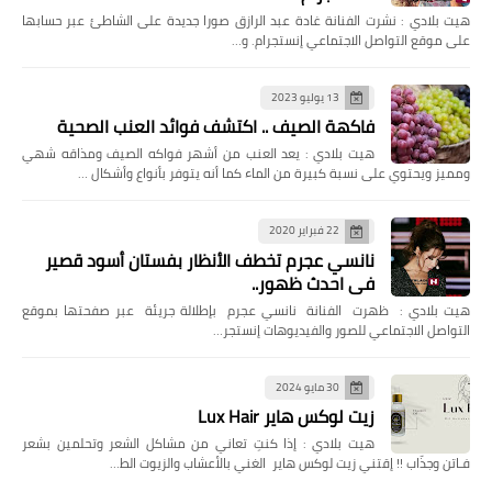
هيت بلادي : نشرت الفنانة غادة عبد الرازق صورا جديدة على الشاطئ عبر حسابها
على موقع التواصل الاجتماعي إنستجرام. و…
13 يوليو 2023
فاكهة الصيف .. اكتشف فوائد العنب الصحية
هيت بلادي : يعد العنب من أشهر فواكه الصيف ومذاقه شهي
ومميز ويحتوي على نسبة كبيرة من الماء كما أنه يتوفر بأنواع وأشكال …
22 فبراير 2020
نانسي عجرم تخطف الأنظار بفستان أسود قصير
في احدث ظهور..
هيت بلادي : ظهرت الفنانة نانسي عجرم بإطلالة جريئة عبر صفحتها بموقع
التواصل الاجتماعي للصور والفيديوهات إنستجر…
30 مايو 2024
زيت لوكس هاير Lux Hair
هيت بلادي : إذا كنتِ تعاني من مشاكل الشعر وتحلمين بشعر
فـاتن وجذّاب !! إقتني زيت لوكس هاير الغني بالأعشاب والزيوت الط…