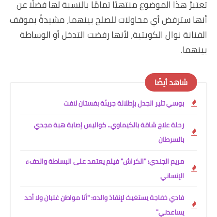
تعتبرُ هذا الموضوع منتهيًا تمامًا بالنسبة لها فضلًا عن
أنها سترفض أي محاولات للصلح بينهما، مشيدةً بموقف
الفنانة نوال الكويتية، لأنها رفضت التدخل أو الوساطة
بينهما.
شاهد أيضًا
بوسي تثير الجدل بإطلالة جريئة بفستان لافت
رحلة علاج شاقة بالكيماوي.. كواليس إصابة هبة مجدي
بالسرطان
مريم الجندي: "الكراش" فيلم يعتمد على البساطة والدفء
الإنساني
فادي خفاجة يستغيث لإنقاذ والده: "أنا مواطن غلبان ولا أحد
يساعدني"