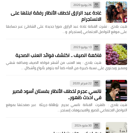
26 يونيو 2020
غادة عبد الرازق تخطف الأنظار رفقة ابنتها على
الانستجرام
هيت بلادي : نشرت الفنانة غادة عبد الرازق صورا جديدة على الشاطئ عبر حسابها
على موقع التواصل الاجتماعي إنستجرام. و…
13 يوليو 2023
فاكهة الصيف .. اكتشف فوائد العنب الصحية
هيت بلادي : يعد العنب من أشهر فواكه الصيف ومذاقه شهي
ومميز ويحتوي على نسبة كبيرة من الماء كما أنه يتوفر بأنواع وأشكال …
22 فبراير 2020
نانسي عجرم تخطف الأنظار بفستان أسود قصير
في احدث ظهور..
هيت بلادي : ظهرت الفنانة نانسي عجرم بإطلالة جريئة عبر صفحتها بموقع
التواصل الاجتماعي للصور والفيديوهات إنستجر…
30 مايو 2024