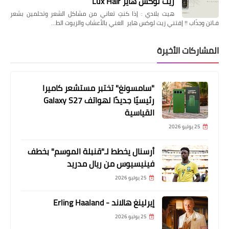
زيت لوكس هاير Lux Hair
هيت بلادي : إذا كنتِ تعاني من مشاكل الشعر وتحلمين بشعر
فـاتن وجذّاب !! إقتني زيت لوكس هاير الغني بالأعشاب والزيوت الط…
المشاركات الأخيرة
"سامسونغ" تختبر مستشعر كاميرا
رئيسيًا جديدًا لهواتف Galaxy S27
القياسية
25 يوليو 2026
أرسنال يخطط لـ"قنبلة الموسم" بخطف
فينيسيوس من ريال مدريد
25 يوليو 2026
إيرلينغ هالاند - Erling Haaland
25 يوليو 2026