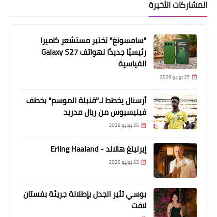
المشاركات الأخيرة
"سامسونغ" تختبر مستشعر كاميرا
رئيسيًا جديدًا لهواتف Galaxy S27
القياسية
25 يوليو 2026
أرسنال يخطط لـ"قنبلة الموسم" بخطف
فينيسيوس من ريال مدريد
25 يوليو 2026
إيرلينغ هالاند - Erling Haaland
25 يوليو 2026
بوسي تثير الجدل بإطلالة جريئة بفستان
لافت