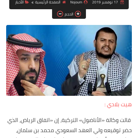
دين ودنيا
17 نوفمبر 2019
Nojoum
الصفحة الرئيسية
الأخبار
الحجم
صور
فيديوهات
رياضة
تكنولوجيا
هيت بلادي :
قالت وكالة «الأناضول» التركية، إن «اتفاق الرياض، الذي
حضر توقيعه ولي العهد السعودي محمد بن سلمان،