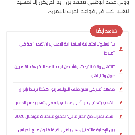
وولي عهد أبوظبي محمد بن زايد، لم يكن إلا تمهيدا
لتغيير كبير في قواعد الحرب باليمن».
شاهد أيضًا
بـ"السلاح".. احتفالية استفزازية للاعب إيران تفجر أزمة في
أميركا
"انتهى وقت التردد".. واشنطن تجدد المطالبة بعقد لقاء بين
عون ونتنياهو
معهد أميركي يفتح ملف البوليساريو.. هكذا ترتبط بإيران
الذهب يتعافى من أدنى مستوى له في شهر بدعم الدولار
الفيفا يقترب من "نصر مالي" لجميع منتخبات مونديال 2026
بين الإصابة والتمثيل.. هل يلغي الفيفا قانون علاج الحراس