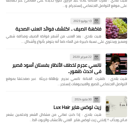
هيت بلادي : نشرت الفنانة غادة عبد الرازق صورا جديدة على الشاطئ عبر حسابها
على موقع التواصل الاجتماعي إنستجرام. و…
13 يوليو 2023
فاكهة الصيف .. اكتشف فوائد العنب الصحية
هيت بلادي : يعد العنب من أشهر فواكه الصيف ومذاقه شهي
ومميز ويحتوي على نسبة كبيرة من الماء كما أنه يتوفر بأنواع وأشكال …
22 فبراير 2020
نانسي عجرم تخطف الأنظار بفستان أسود قصير
في احدث ظهور..
هيت بلادي : ظهرت الفنانة نانسي عجرم بإطلالة جريئة عبر صفحتها بموقع
التواصل الاجتماعي للصور والفيديوهات إنستجر…
30 مايو 2024
زيت لوكس هاير Lux Hair
هيت بلادي : إذا كنتِ تعاني من مشاكل الشعر وتحلمين بشعر
فـاتن وجذّاب !! إقتني زيت لوكس هاير الغني بالأعشاب والزيوت الط…