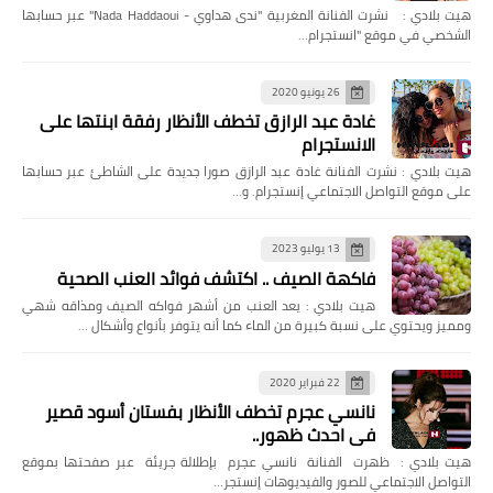
هيت بلادي : نشرت الفنانة المغربية "ندى هداوي - Nada Haddaoui" عبر حسابها
الشخصي في موقع "انستجرام…
26 يونيو 2020
غادة عبد الرازق تخطف الأنظار رفقة ابنتها على
الانستجرام
هيت بلادي : نشرت الفنانة غادة عبد الرازق صورا جديدة على الشاطئ عبر حسابها
على موقع التواصل الاجتماعي إنستجرام. و…
13 يوليو 2023
فاكهة الصيف .. اكتشف فوائد العنب الصحية
هيت بلادي : يعد العنب من أشهر فواكه الصيف ومذاقه شهي
ومميز ويحتوي على نسبة كبيرة من الماء كما أنه يتوفر بأنواع وأشكال …
22 فبراير 2020
نانسي عجرم تخطف الأنظار بفستان أسود قصير
في احدث ظهور..
هيت بلادي : ظهرت الفنانة نانسي عجرم بإطلالة جريئة عبر صفحتها بموقع
التواصل الاجتماعي للصور والفيديوهات إنستجر…