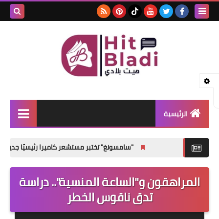
بحث هذه
المدونة
الإلكتروني
الرئيسية
الأخبار
"سامسونغ" تختبر مستشعر كاميرا رئيسيًا جديدًا لهواتف Galaxy S27 القياسية
مشاهير
المراهقون و"الساعة المنسية".. دراسة
صحتي
تدق ناقوس الخطر
منوعات