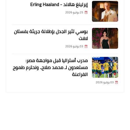
إيرلينغ هالاند - Erling Haaland
25 يوليو 2026
بوسي تثير الجدل بإطلالة جريئة بفستان
لافت
03 يوليو 2026
مدرب أستراليا قبل مواجهة مصر:
مستعدون لـ محمد صلاح.. ونحترم طموح
الفراعنة
03 يوليو 2026