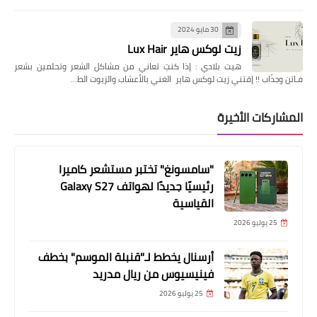
30 مايو 2024
زيت لوكس هاير Lux Hair
هيت بلادي : إذا كنتِ تعاني من مشاكل الشعر وتحلمين بشعر
فـاتن وجذّاب !! إقتني زيت لوكس هاير الغني بالأعشاب والزيوت الط…
المشاركات الأخيرة
"سامسونغ" تختبر مستشعر كاميرا
رئيسيًا جديدًا لهواتف Galaxy S27
القياسية
25 يوليو 2026
أرسنال يخطط لـ"قنبلة الموسم" بخطف
فينيسيوس من ريال مدريد
25 يوليو 2026