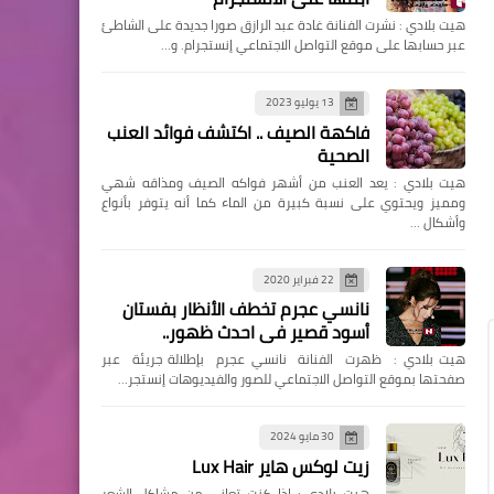
هيت بلادي : نشرت الفنانة غادة عبد الرازق صورا جديدة على الشاطئ
عبر حسابها على موقع التواصل الاجتماعي إنستجرام. و…
13 يوليو 2023
فاكهة الصيف .. اكتشف فوائد العنب
الصحية
هيت بلادي : يعد العنب من أشهر فواكه الصيف ومذاقه شهي
ومميز ويحتوي على نسبة كبيرة من الماء كما أنه يتوفر بأنواع
وأشكال …
22 فبراير 2020
نانسي عجرم تخطف الأنظار بفستان
أسود قصير في احدث ظهور..
هيت بلادي : ظهرت الفنانة نانسي عجرم بإطلالة جريئة عبر
صفحتها بموقع التواصل الاجتماعي للصور والفيديوهات إنستجر…
30 مايو 2024
زيت لوكس هاير Lux Hair
هيت بلادي : إذا كنتِ تعاني من مشاكل الشعر