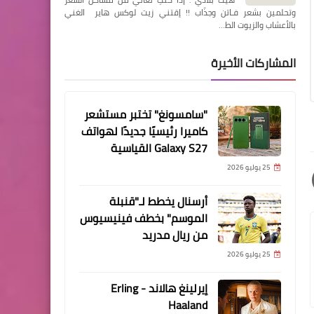
وتحلمين بشعر فـاتن وجذّاب !! إقتني زيت لوكس هاير الغني
بالأعشاب والزيوت الط…
المشاركات الأخيرة
"سامسونغ" تختبر مستشعر
كاميرا رئيسيًا جديدًا لهواتف
Galaxy S27 القياسية
25 يوليو 2026
أرسنال يخطط لـ"قنبلة
الموسم" بخطف فينيسيوس
من ريال مدريد
25 يوليو 2026
إيرلينغ هالاند - Erling
Haaland