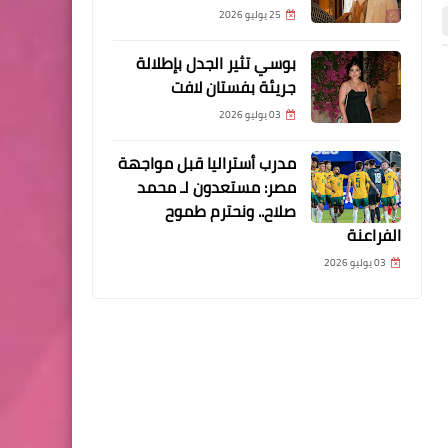
25 يوليو 2026
بوسي تثير الجدل بإطلالة
جريئة بفستان لافت
صحتي
السيرة الذاتية
03 يوليو 2026
مدرب أستراليا قبل مواجهة
مصر: مستعدون لـ محمد
صلاح.. ونحترم طموح
الفراعنة
03 يوليو 2026
chaymae
29 أبريل 2026
28 أبريل 2026
سوء التغذية.. تشققات اللسان ترتبط
وثائقي عن الدكتور ضياء ا
بنقص الفيتامينات