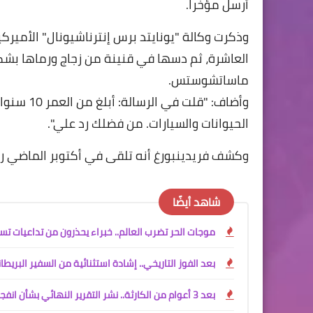
أرسل مؤخرا.
العاشرة، ثم دسها في قنينة من زجاج ورماها بش
ماساتشوستس.
وأضاف: "ق
الحيوانات والسيارات. من فضلك رد علي".
وكشف فريدينبورغ أنه تلقى في أكتوبر الماضي رد
شاهد أيضًا
موجات الحر تضرب العالم.. خبراء يحذرون من تداعيات تسا
بعد الفوز التاريخي.. إشادة استثنائية من السفير البري
بعد 3 أعوام من الكارثة.. نشر التقرير النهائي بشأن انفجار الغواصة "تيتان"