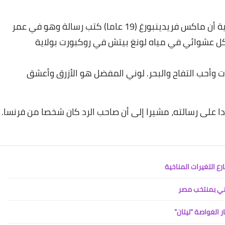
وذكرت وكالة "يونايتد برس إنترناشيونال" الأميركية أن ماكس فريدينبورغ (19 عاما) كتب رسالة وهو في عمر
كل عشوائي في مياه لونغ بيتش في روكبورت بولاية
لت في الرسالة: أبلغ من العمر 10 سنوات وأحب التفاح والبحر. لوني المفضل هو الأزرق وأعشق
ا على رسالته، مشيرا إلى أن صاحب الرد كان شخصا من فرنسا.
رع التغيرات المناخية
طاني بمنتخب مصر