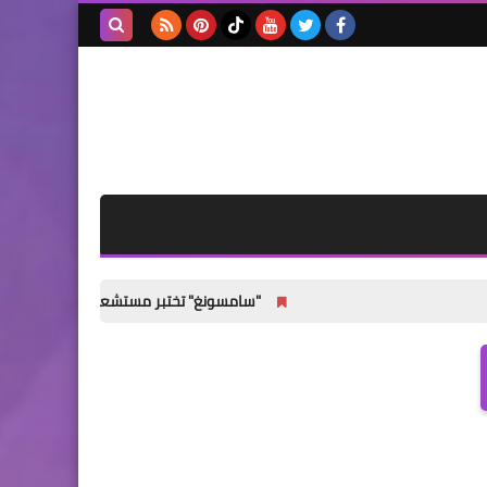
بحث هذه
المدونة
الإلكترونية
"سامسونغ" تختبر مستشعر كاميرا رئيسيًا جديدًا لهواتف Galaxy S27 القي